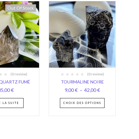
Out Of Stock
(0 review)
(0 review)
 QUARTZ FUMÉ
TOURMALINE NOIRE
35,00
€
9,00
€
–
42,00
€
E LA SUITE
CHOIX DES OPTIONS